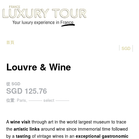
首頁
SGD
Louvre & Wine
從
SGD
SGD 125.76
位置
: Paris, ----------- select -----------
A
wine visit
through art in the world largest museum to trace
the
artistic links
around wine since immemorial time followed
by a
tasting
of vintage wines in an
exceptional gastronomic