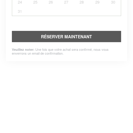
24
25
26
27
28
29
30
31
RÉSERVER MAINTENANT
Une fois que votre achat sera confirmé, nous vous
Veuillez noter:
enverrons un email de confirmation.