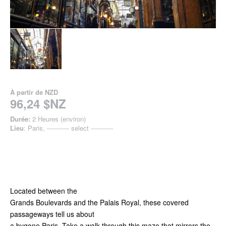
À partir de
NZD
96,24 $NZ
Durée:
2 Heures (environ)
Lieu
: Paris, ----------- select -----------
Located between the
Grands Boulevards and the Palais Royal, these covered
passageways tell us about
a bygone Paris. Take a walk through this maze that mirrors the