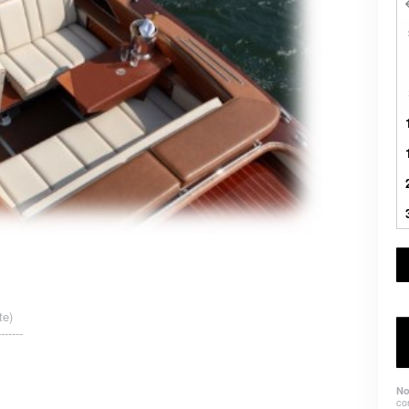
te)
------
No
co