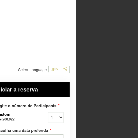
JPY
Select Language
niciar a reserva
gite o número de Participants
*
ustom
¥ 206.922
colha uma data preferida
*