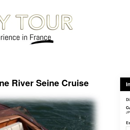
ne River Seine Cruise
I
Di
C
JP
Es