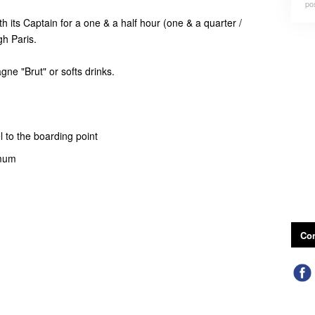
po
th its Captain for a one & a half hour (one & a quarter /
gh Paris.
ne "Brut" or softs drinks.
 to the boarding point
imum
Con