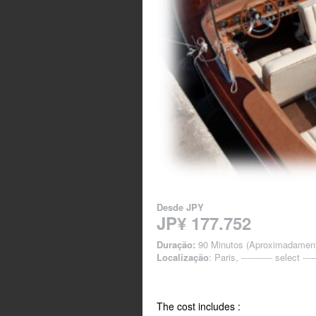
Desde
JPY
JP¥ 177.752
Duração:
90 Minutos (Aproximadamen
Localização
: Paris, ----------- select -----
The cost includes :