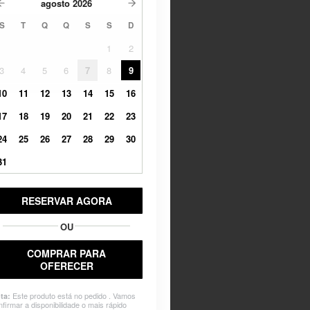
agosto
2026
S
T
Q
Q
S
S
D
1
2
3
4
5
6
7
8
9
10
11
12
13
14
15
16
17
18
19
20
21
22
23
24
25
26
27
28
29
30
31
RESERVAR AGORA
OU
COMPRAR PARA
OFERECER
Este produto está no pedido . Vamos
ta:
nfirmar a disponibilidade o mais rápido